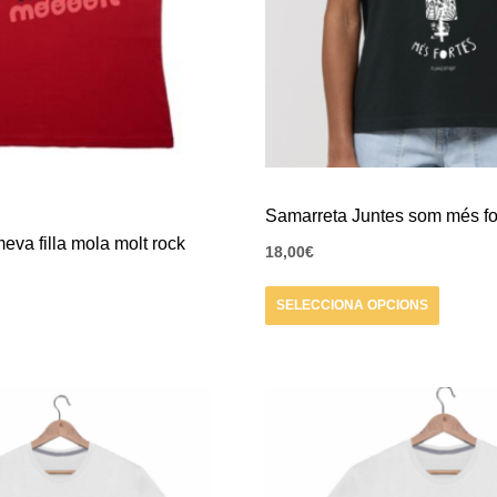
opcions
es
poden
triar
a
la
pàgina
Samarreta Juntes som més fo
del
eva filla mola molt rock
18,00
€
producte
SELECCIONA OPCIONS