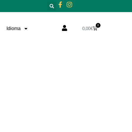
0
Cistella
Idioma
0,00
€