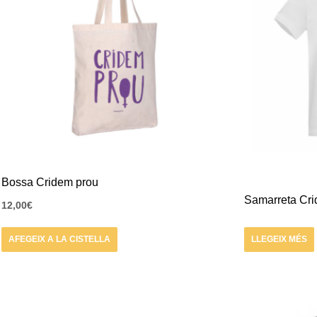
Bossa Cridem prou
Samarreta Cr
12,00
€
AFEGEIX A LA CISTELLA
LLEGEIX MÉS
Interval
Aquest
de