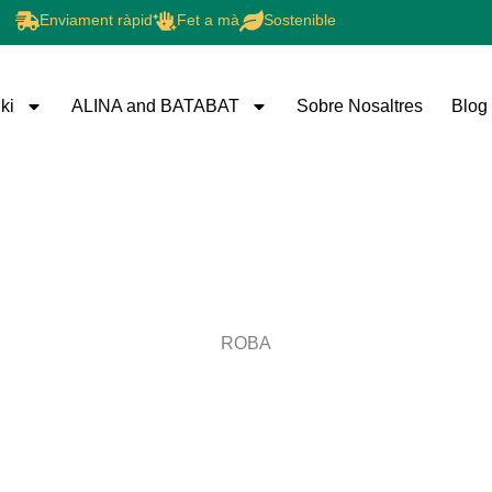
Enviament ràpid
Fet a mà
Sostenible
ki
ALINA and BATABAT
Sobre Nosaltres
Blog
ROBA