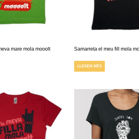
meva mare mola mooolt
Samarreta el meu fill mola mo
LLEGEIX MÉS
Aquest
producte
té
diverses
variants.
Les