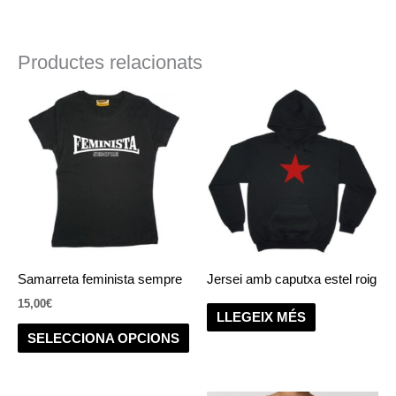
Productes relacionats
Aquest
producte
té
diverses
variants.
Les
opcions
es
poden
Samarreta feminista sempre
Jersei amb caputxa estel roig
triar
15,00
€
a
LLEGEIX MÉS
la
SELECCIONA OPCIONS
pàgina
del
producte