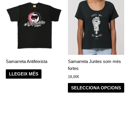
Aq
pr
té
div
var
Le
op
es
po
Samarreta Antifeixista
Samarreta Juntes som més
tria
fortes
a
LLEGEIX MÉS
18,00
€
la
pà
SELECCIONA OPCIONS
del
pr