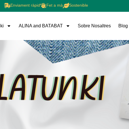
Enviament ràpid
Fet a mà
Sostenible
ki
ALINA and BATABAT
Sobre Nosaltres
Blog
Roba Tunki