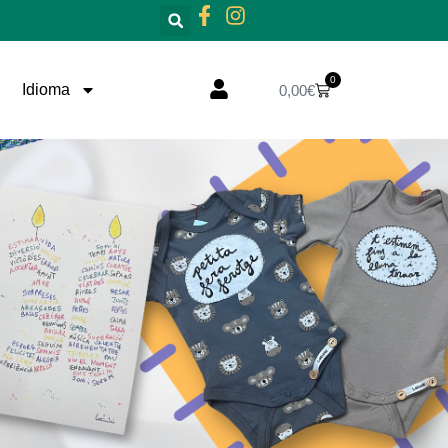
0
Cistella
Idioma
0,00
€