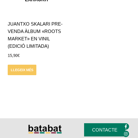
JUANTXO SKALARI PRE-
VENDA ÀLBUM «ROOTS
MARKET» EN VINIL
(EDICIÓ LIMITADA)
15,90
€
LLEGEIX MÉS
F
I
a
n
CONTACTE
c
s
e
t