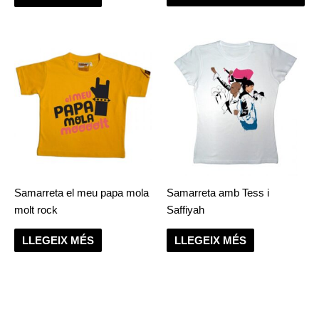
pà
del
pr
Samarreta el meu papa mola
Samarreta amb Tess i
molt rock
Saffiyah
LLEGEIX MÉS
LLEGEIX MÉS