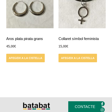
Aros plata pirata grans
Collaret símbol feminista
45,00
€
15,00
€
AFEGEIX A LA CISTELLA
AFEGEIX A LA CISTELLA
F
I
a
n
CONTACTE
c
s