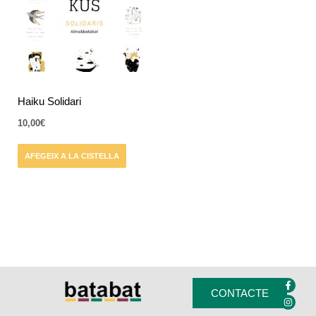
Haiku Solidari
10,00
€
AFEGEIX A LA CISTELLA
F
I
a
n
CONTACTE
c
s
e
t