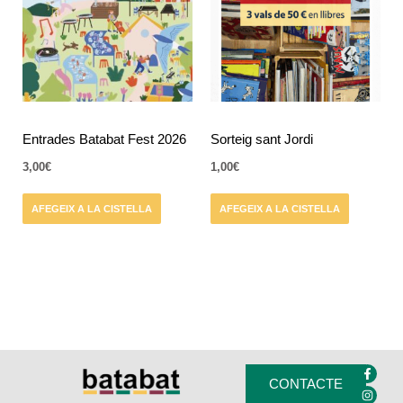
Entrades Batabat Fest 2026
Sorteig sant Jordi
3,00
€
1,00
€
AFEGEIX A LA CISTELLA
AFEGEIX A LA CISTELLA
F
I
a
n
CONTACTE
c
s