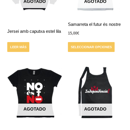
AGOTADO
AGOTADO
opciones
se
pueden
elegir
Samarreta el futur és nostre
en
Jersei amb caputxa estel lila
15,00
€
la
página
LEER MÁS
SELECCIONAR OPCIONES
de
producto
Este
producto
tiene
múltiples
variantes.
Las
AGOTADO
AGOTADO
opciones
se
pueden