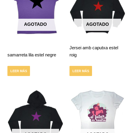
AGOTADO
AGOTADO
Jersei amb caputxa estel
samarreta lila estel negre
roig
LEER MÁS
LEER MÁS
Este
producto
tiene
múltiples
variantes.
Las