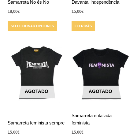
elegir
Samarreta No és No
Davantal independència
en
18,00
€
15,00
€
la
página
SELECCIONAR OPCIONES
LEER MÁS
de
producto
Este
Este
producto
producto
tiene
tiene
múltiples
múltiples
variantes.
variantes.
Las
Las
AGOTADO
AGOTADO
opciones
opciones
se
se
pueden
pueden
elegir
elegir
Samarreta entallada
en
en
Samarreta feminista sempre
feminista
la
la
15,00
€
15,00
€
página
página