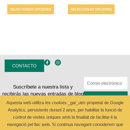
de
de
SELECCIONAR OPCIONES
SELECCIONAR OPCIONES
producto
producto
F
I
a
n
CONTACTO
c
s
e
t
b
a
o
g
o
r
Suscríbete a nuestra lista y
k
a
-
m
recibirás las nuevas entradas de blog
f
ENVIAR
Aquesta web utilitza les cookies _ga/_utm propietat de Google
Analytics, persistents durant 2 anys, per habilitar la funció de
Copyright © 2024 Batabat
control de visites úniques amb la finalitat de facilitar-li la
navegació pel lloc web. Si continua navegant considerem que