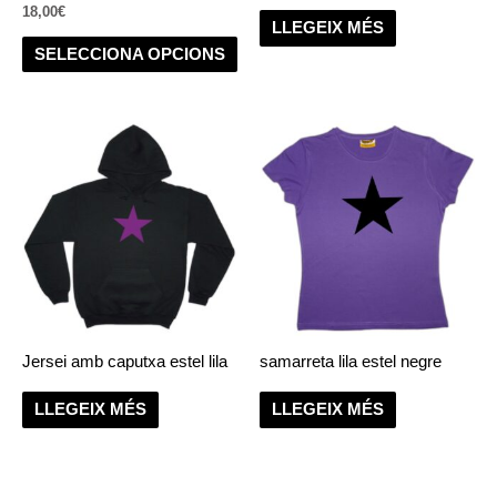
18,00
€
la
LLEGEIX MÉS
pàgina
SELECCIONA OPCIONS
del
producte
Jersei amb caputxa estel lila
samarreta lila estel negre
LLEGEIX MÉS
LLEGEIX MÉS