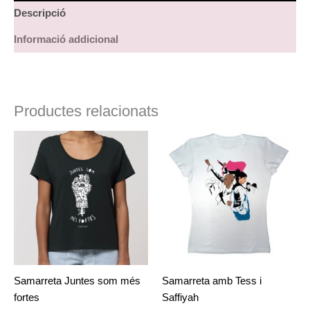
Descripció
Informació addicional
Productes relacionats
Aquest
producte
té
diverses
variants.
Les
opcions
es
poden
Samarreta Juntes som més
Samarreta amb Tess i
triar
fortes
Saffiyah
a