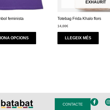
EXHAURIT
a
la
pàgina
bol feminista
Totebag Frida Khalo flors
del
14,00
€
producte
IONA OPCIONS
LLEGEIX MÉS
F
I
CONTACTE
a
c