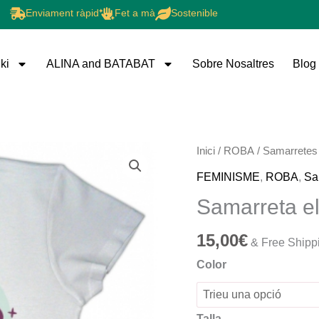
Enviament ràpid
Fet a mà
Sostenible
ki
ALINA and BATABAT
Sobre Nosaltres
Blog
quantitat
Inici
/
ROBA
/
Samarretes
de
FEMINISME
,
ROBA
,
Sa
Samarreta
Samarreta el
el
futur
15,00
€
& Free Shipp
és
Color
nostre
Talla