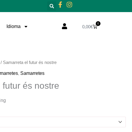
0
Cistella
Idioma
0,00
€
/ Samarreta el futur és nostre
marretes
,
Samarretes
 futur és nostre
ing