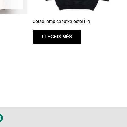
Jersei amb caputxa estel lila
LLEGEIX MÉS
n
s