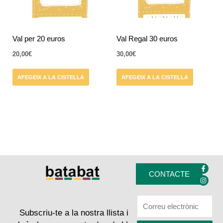
Val per 20 euros
Val Regal 30 euros
20,00
€
30,00
€
AFEGEIX A LA CISTELLA
AFEGEIX A LA CISTELLA
F
I
a
n
CONTACTE
c
s
e
t
b
a
o
g
o
r
k
a
Subscriu-te a la nostra llista i
-
m