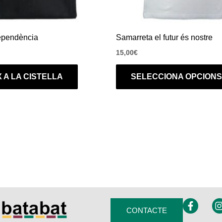
ependència
Samarreta el futur és nostre
15,00
€
 A LA CISTELLA
SELECCIONA OPCIONS
F
I
CONTACTE
a
c