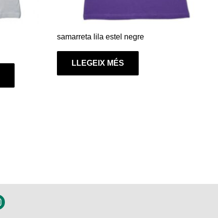
a
la
pàgina
samarreta lila estel negre
del
producte
LLEGEIX MÉS
n
s