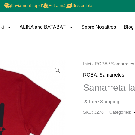
Enviament ràpid
Fet a mà
Sostenible
ki
ALINA and BATABAT
Sobre Nosaltres
Blog
Inici
/
ROBA
/
Samarretes
ROBA
,
Samarretes
Samarreta la
& Free Shipping
SKU:
3278
Categories: