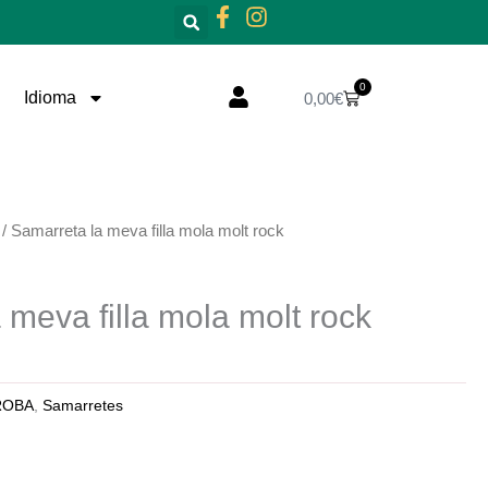
0
Cistella
Idioma
0,00
€
/ Samarreta la meva filla mola molt rock
 meva filla mola molt rock
ROBA
,
Samarretes