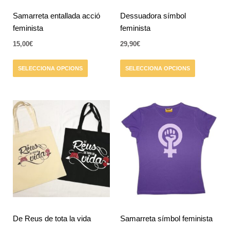
poden
poden
triar
triar
Samarreta entallada acció
Dessuadora símbol
a
a
feminista
feminista
la
la
15,00
€
29,90
€
pàgina
pàgina
del
del
SELECCIONA OPCIONS
SELECCIONA OPCIONS
producte
producte
Aquest
Aquest
producte
producte
té
té
diverses
diverses
variants.
variants.
Les
Les
opcions
opcions
es
es
poden
poden
triar
triar
De Reus de tota la vida
Samarreta símbol feminista
a
a