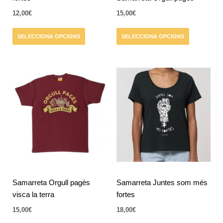
la
la
12,00
€
15,00
€
pàgina
pàgina
del
del
SELECCIONA OPCIONS
SELECCIONA OPCIONS
producte
producte
Aquest
Aquest
producte
producte
té
té
diverses
diverses
variants.
variants.
Les
Les
opcions
opcions
es
es
poden
poden
triar
triar
Samarreta Orgull pagès
Samarreta Juntes som més
a
a
visca la terra
fortes
la
la
15,00
€
18,00
€
pàgina
pàgina