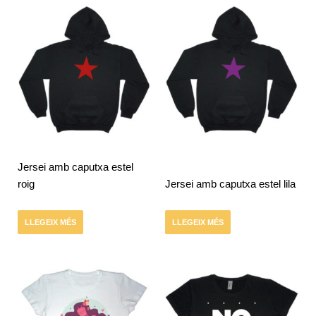
Jersei amb caputxa estel
roig
Jersei amb caputxa estel lila
LLEGEIX MÉS
LLEGEIX MÉS
Aquest
Aquest
producte
producte
té
té