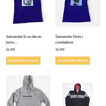
diverses
diverses
variants.
variants.
Les
Les
opcions
opcions
es
es
poden
poden
triar
triar
Samarreta Si un dia no
Samarreta Vives i
a
a
torno…
combatives
la
la
16,00
€
16,00
€
pàgina
pàgina
del
del
SELECCIONA OPCIONS
SELECCIONA OPCIONS
producte
producte
Aquest
Aquest
producte
producte
té
té
diverses
diverses
variants.
variants.