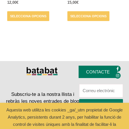
12,00
€
15,00
€
la
la
pàgina
pàgina
SELECCIONA OPCIONS
SELECCIONA OPCIONS
del
del
producte
producte
F
I
a
n
CONTACTE
c
s
e
t
b
a
o
g
o
r
k
a
Subscriu-te a la nostra llista i
-
m
rebràs les noves entrades de blog
f
ENVIAR
Aquesta web utilitza les cookies _ga/_utm propietat de Google
Analytics, persistents durant 2 anys, per habilitar la funció de
Copyright © 2024 Batabat
control de visites úniques amb la finalitat de facilitar-li la