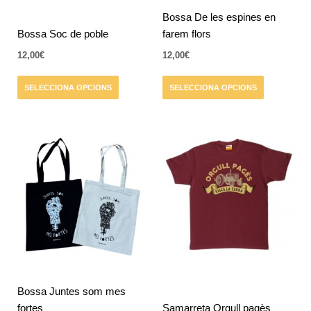
triar
triar
Bossa De les espines en
a
a
Bossa Soc de poble
farem flors
la
la
12,00
€
12,00
€
pàgina
pàgina
del
del
SELECCIONA OPCIONS
SELECCIONA OPCIONS
producte
producte
Aquest
Aquest
producte
producte
té
té
diverses
diverses
variants.
variants.
Les
Les
opcions
opcions
es
es
poden
poden
triar
triar
Bossa Juntes som mes
a
a
fortes
Samarreta Orgull pagès