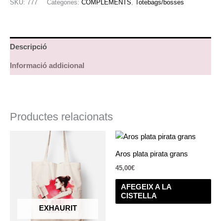
SKU:
777
Categories:
COMPLEMENTS
,
Totebags/bosses
Descripció
Informació addicional
Productes relacionats
Aros plata pirata grans
45,00
€
AFEGEIX A LA
CISTELLA
EXHAURIT