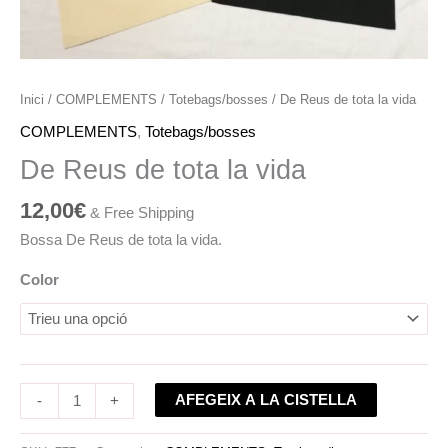
Inici
/
COMPLEMENTS
/
Totebags/bosses
/ De Reus de tota la vida
COMPLEMENTS
,
Totebags/bosses
De Reus de tota la vida
12,00
€
& Free Shipping
Bossa De Reus de tota la vida.
Color
AFEGEIX A LA CISTELLA
-
+