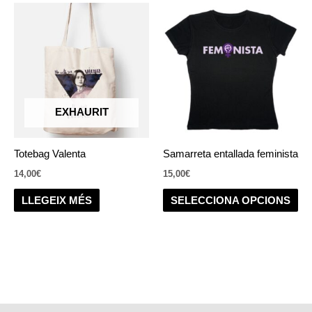
Aq
pr
té
div
var
Le
op
EXHAURIT
es
po
Totebag Valenta
Samarreta entallada feminista
tria
14,00
€
15,00
€
a
la
LLEGEIX MÉS
SELECCIONA OPCIONS
pà
del
pr