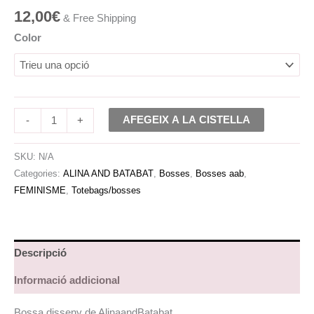
12,00
€
& Free Shipping
Color
AFEGEIX A LA CISTELLA
-
+
SKU:
N/A
Categories:
ALINA AND BATABAT
,
Bosses
,
Bosses aab
,
FEMINISME
,
Totebags/bosses
Descripció
Informació addicional
Bossa disseny de AlinaandBatabat