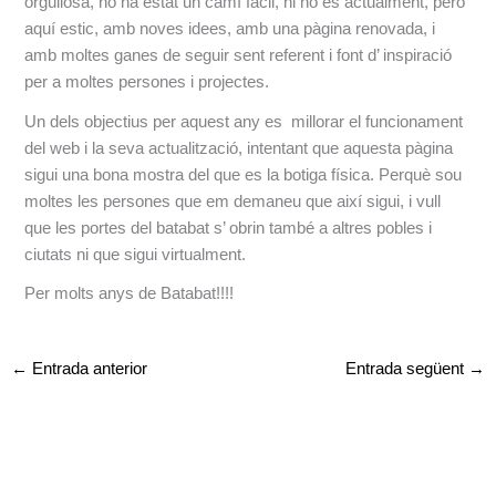
orgullosa, no ha estat un camí fàcil, ni ho és actualment, però
aquí estic, amb noves idees, amb una pàgina renovada, i
amb moltes ganes de seguir sent referent i font d’ inspiració
per a moltes persones i projectes.
Un dels objectius per aquest any es millorar el funcionament
del web i la seva actualització, intentant que aquesta pàgina
sigui una bona mostra del que es la botiga física. Perquè sou
moltes les persones que em demaneu que així sigui, i vull
que les portes del batabat s’ obrin també a altres pobles i
ciutats ni que sigui virtualment.
Per molts anys de Batabat!!!!
←
Entrada anterior
Entrada següent
→