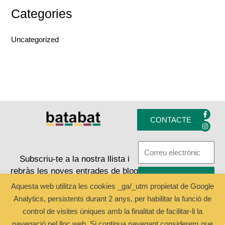
Categories
Uncategorized
F
I
a
n
CONTACTE
c
s
e
t
b
a
o
g
o
r
k
a
Subscriu-te a la nostra llista i
-
m
rebràs les noves entrades de blog
f
ENVIAR
Aquesta web utilitza les cookies _ga/_utm propietat de Google
Analytics, persistents durant 2 anys, per habilitar la funció de
Copyright © 2024 Batabat
control de visites úniques amb la finalitat de facilitar-li la
navegació pel lloc web. Si continua navegant considerem que