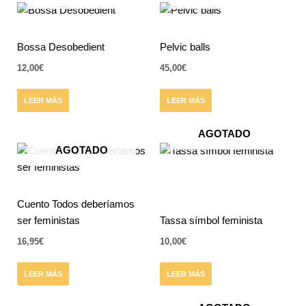
pueden
elegir
en
Bossa Desobedient
Pelvic balls
la
página
12,00
€
45,00
€
de
producto
LEER MÁS
LEER MÁS
AGOTADO
AGOTADO
Cuento Todos deberíamos
ser feministas
Tassa símbol feminista
16,95
€
10,00
€
LEER MÁS
LEER MÁS