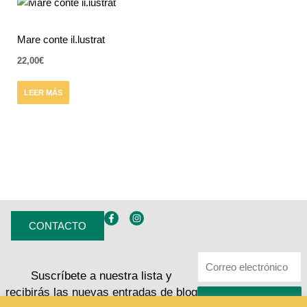
Mare conte il.lustrat
22,00
€
LEER MÁS
F
I
a
n
CONTACTO
c
s
e
t
b
a
o
g
o
r
Suscríbete a nuestra lista y
k
a
-
m
recibirás las nuevas entradas de blog
f
ENVIAR