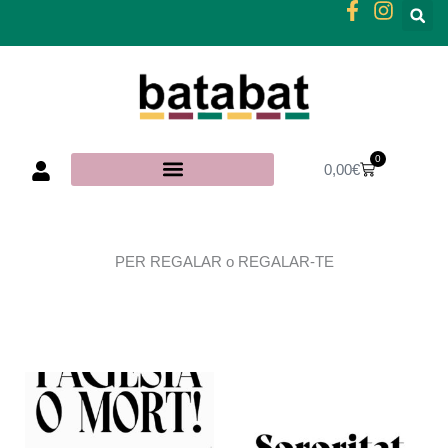
Ir
al
contenido
0
Carrito
0,00
€
PER REGALAR o REGALAR-TE