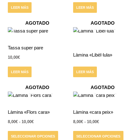
LEER MÁS
LEER MÁS
AGOTADO
AGOTADO
Tassa super pare
Làmina «Libèl·lula»
10,00
€
LEER MÁS
LEER MÁS
AGOTADO
AGOTADO
Rango
Rango
Este
Este
de
de
producto
producto
precios:
precios:
tiene
desde
tiene
desde
Làmina «Flors cara»
Làmina «cara peix»
8,00€
8,00€
múltiples
múltiples
hasta
hasta
8,00
€
-
10,00
€
8,00
€
-
10,00
€
variantes.
variantes.
10,00€
10,00€
Las
Las
SELECCIONAR OPCIONES
SELECCIONAR OPCIONES
opciones
opciones