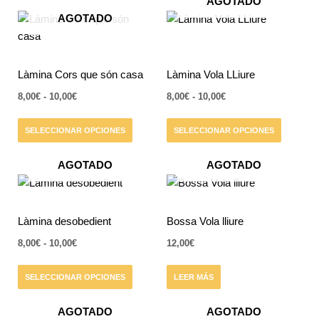
AGOTADO
pueden
Rango
Rango
Este
Este
AGOTADO
elegir
de
de
producto
producto
precios:
precios:
en
tiene
desde
tiene
desde
la
8,00€
8,00€
múltiples
múltiples
Làmina Cors que són casa
Làmina Vola LLiure
página
hasta
hasta
variantes.
variantes.
10,00€
10,00€
de
8,00
€
-
10,00
€
8,00
€
-
10,00
€
Las
Las
producto
opciones
opciones
SELECCIONAR OPCIONES
SELECCIONAR OPCIONES
se
se
pueden
pueden
AGOTADO
AGOTADO
elegir
elegir
Rango
Este
en
en
de
producto
precios:
la
la
tiene
desde
Làmina desobedient
Bossa Vola lliure
página
página
8,00€
múltiples
de
de
hasta
8,00
€
-
10,00
€
12,00
€
variantes.
10,00€
producto
producto
Las
SELECCIONAR OPCIONES
LEER MÁS
opciones
se
AGOTADO
AGOTADO