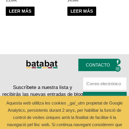
15,00
€
14,00
€
LEER MÁS
LEER MÁS
F
I
a
n
CONTACTO
c
s
e
t
b
a
o
g
o
r
k
a
Suscríbete a nuestra lista y
-
m
recibirás las nuevas entradas de blog
f
ENVIAR
Aquesta web utilitza les cookies _ga/_utm propietat de Google
Analytics, persistents durant 2 anys, per habilitar la funció de
Copyright © 2024 Batabat
control de visites úniques amb la finalitat de facilitar-li la
navegació pel lloc web. Si continua navegant considerem que