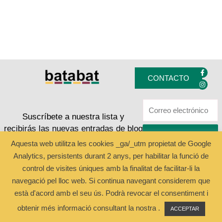
F
I
a
n
CONTACTO
c
s
e
t
b
a
o
g
o
r
k
a
Suscríbete a nuestra lista y
-
m
recibirás las nuevas entradas de blog
f
ENVIAR
Aquesta web utilitza les cookies _ga/_utm propietat de Google
Analytics, persistents durant 2 anys, per habilitar la funció de
Copyright © 2024 Batabat
control de visites úniques amb la finalitat de facilitar-li la
navegació pel lloc web. Si continua navegant considerem que
està d'acord amb el seu ús. Podrà revocar el consentiment i
obtenir més informació consultant la nostra .
ACCEPTAR