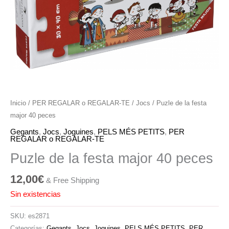
Inicio
/
PER REGALAR o REGALAR-TE
/
Jocs
/ Puzle de la festa
major 40 peces
Gegants
,
Jocs
,
Joguines
,
PELS MÉS PETITS
,
PER
REGALAR o REGALAR-TE
Puzle de la festa major 40 peces
12,00
€
& Free Shipping
Sin existencias
SKU:
es2871
Categorías:
Gegants
,
Jocs
,
Joguines
,
PELS MÉS PETITS
,
PER