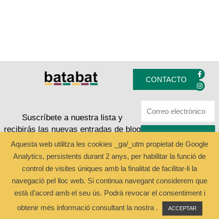
F
I
a
n
CONTACTO
c
s
e
t
b
a
o
g
o
r
k
a
Suscríbete a nuestra lista y
-
m
recibirás las nuevas entradas de blog
f
ENVIAR
Aquesta web utilitza les cookies _ga/_utm propietat de Google
Analytics, persistents durant 2 anys, per habilitar la funció de
Copyright © 2024 Batabat
control de visites úniques amb la finalitat de facilitar-li la
navegació pel lloc web. Si continua navegant considerem que
està d'acord amb el seu ús. Podrà revocar el consentiment i
obtenir més informació consultant la nostra .
ACCEPTAR