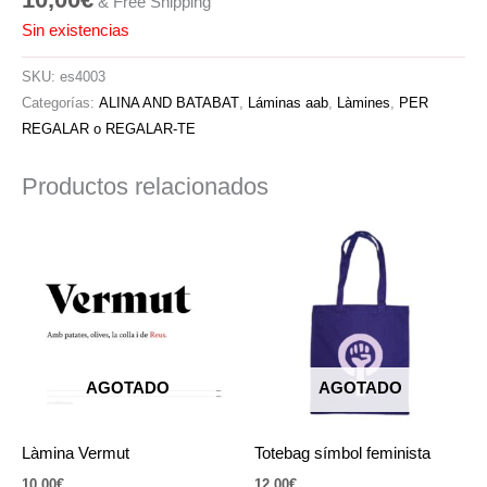
& Free Shipping
Sin existencias
SKU:
es4003
Categorías:
ALINA AND BATABAT
,
Láminas aab
,
Làmines
,
PER
REGALAR o REGALAR-TE
Productos relacionados
AGOTADO
AGOTADO
Làmina Vermut
Totebag símbol feminista
10,00
€
12,00
€