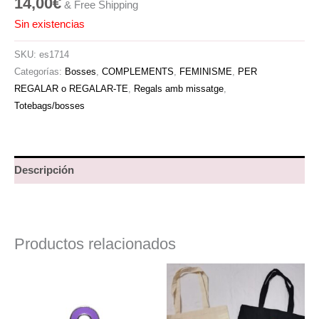
14,00
€
& Free Shipping
Sin existencias
SKU:
es1714
Categorías:
Bosses
,
COMPLEMENTS
,
FEMINISME
,
PER
REGALAR o REGALAR-TE
,
Regals amb missatge
,
Totebags/bosses
Descripción
Productos relacionados