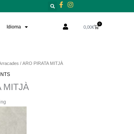
0
Cistella
Idioma
0,00
€
Arracades
/ ARO PIRATA MITJÀ
ENTS
 MITJÀ
ing