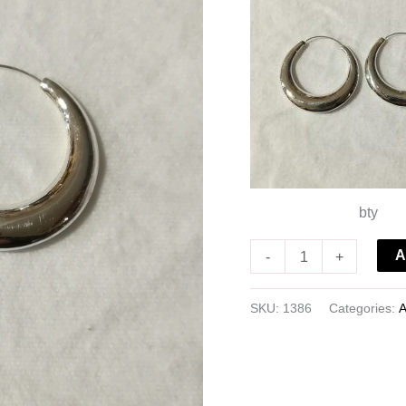
bty
A
-
+
SKU:
1386
Categories:
A