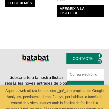
LLEGEIX MÉS
AFEGEIX A LA
CISTELLA
F
I
a
n
CONTACTE
c
s
e
t
b
a
o
g
o
r
k
a
Subscriu-te a la nostra llista i
-
m
rebràs les noves entrades de blog
f
ENVIAR
Aquesta web utilitza les cookies _ga/_utm propietat de Google
Analytics, persistents durant 2 anys, per habilitar la funció de
Copyright © 2024 Batabat
control de visites úniques amb la finalitat de facilitar-li la
navegació pel lloc web. Si continua navegant considerem que