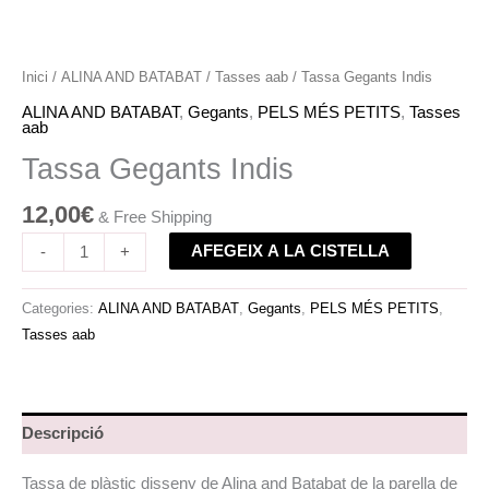
Inici
/
ALINA AND BATABAT
/
Tasses aab
/ Tassa Gegants Indis
ALINA AND BATABAT
,
Gegants
,
PELS MÉS PETITS
,
Tasses
aab
Tassa Gegants Indis
12,00
€
& Free Shipping
AFEGEIX A LA CISTELLA
-
+
Categories:
ALINA AND BATABAT
,
Gegants
,
PELS MÉS PETITS
,
Tasses aab
Descripció
Tassa de plàstic disseny de Alina and Batabat de la parella de