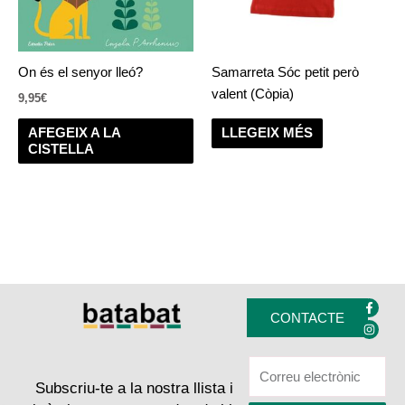
On és el senyor lleó?
Samarreta Sóc petit però
valent (Còpia)
9,95
€
AFEGEIX A LA
LLEGEIX MÉS
CISTELLA
F
I
a
n
CONTACTE
c
s
e
t
b
a
o
g
o
r
k
a
Subscriu-te a la nostra llista i
-
m