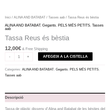
Inici
/
ALINA AND BATABAT
/
Tasses aab
/ Tassa Reus és bèstia
ALINA AND BATABAT
,
Gegants
,
PELS MÉS PETITS
,
Tasses
aab
Tassa Reus és bèstia
12,00
€
& Free Shipping
AFEGEIX A LA CISTELLA
-
+
Categories:
ALINA AND BATABAT
,
Gegants
,
PELS MÉS PETITS
,
Tasses aab
Descripció
Tassa de plàstic disseny d’ Alina and Batabat de les bèsties del