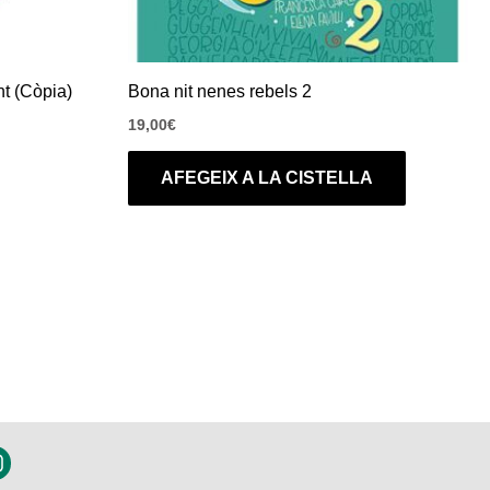
nt (Còpia)
Bona nit nenes rebels 2
19,00
€
AFEGEIX A LA CISTELLA
n