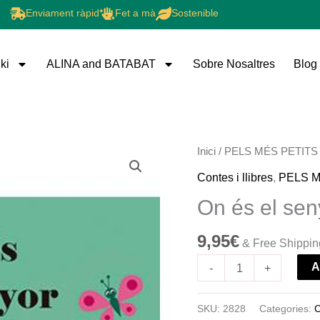
Enviament ràpid
Fet a mà
Sostenible
ki
ALINA and BATABAT
Sobre Nosaltres
Blog
quantitat
Inici
/
PELS MÉS PETITS
de
Contes i llibres
,
PELS M
On
On és el sen
és
el
9,95
€
& Free Shippin
senyor
A
lleó?
-
+
SKU:
2828
Categories:
C