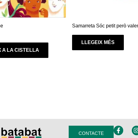
le
Samarreta Sóc petit però vale
LLEGEIX MÉS
 A LA CISTELLA
F
I
CONTACTE
a