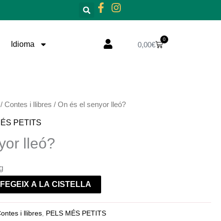
0
Cistella
Idioma
0,00
€
/
Contes i llibres
/ On és el senyor lleó?
ÉS PETITS
yor lleó?
g
FEGEIX A LA CISTELLA
ontes i llibres
,
PELS MÉS PETITS