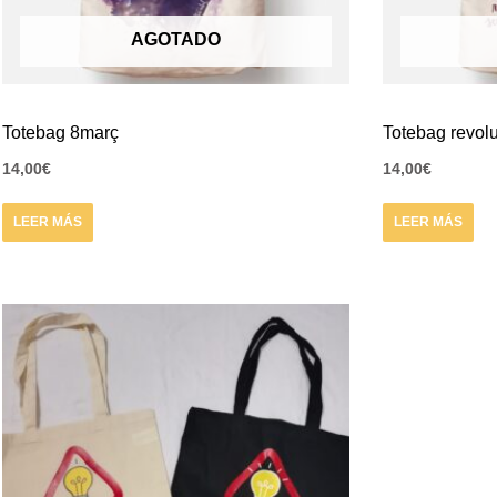
AGOTADO
Totebag 8març
Totebag revol
14,00
€
14,00
€
LEER MÁS
LEER MÁS