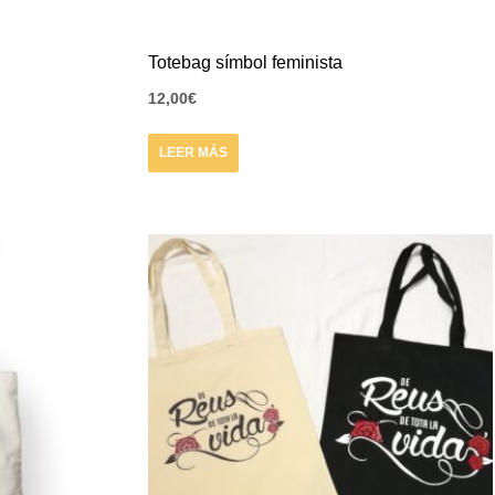
Totebag símbol feminista
12,00
€
LEER MÁS
Este
producto
tiene
múltiples
variantes.
Las
opciones
se
pueden