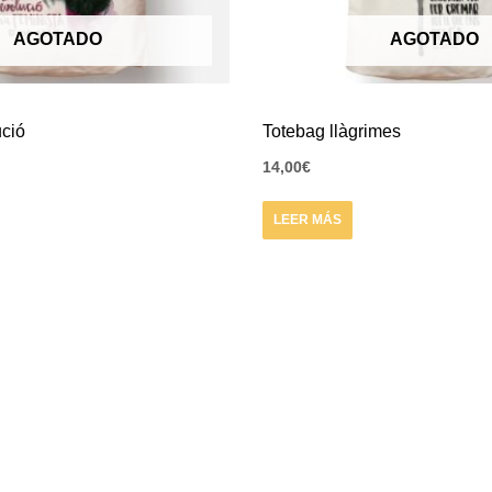
AGOTADO
AGOTADO
ució
Totebag llàgrimes
14,00
€
LEER MÁS