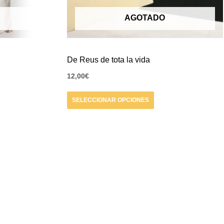
elegir
AGOTADO
en
la
página
De Reus de tota la vida
de
12,00
€
producto
SELECCIONAR OPCIONES