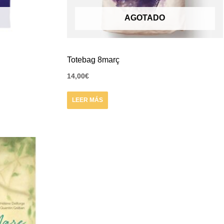
AGOTADO
Totebag 8març
14,00
€
LEER MÁS