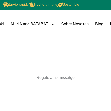
Envío rápido
Hecho a mano
Sostenible
nki
ALINA and BATABAT
Sobre Nosotras
Blog
Regals amb missatge