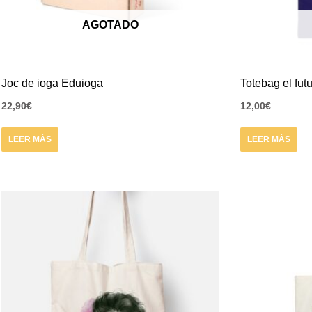
AGOTADO
Joc de ioga Eduioga
Totebag el futu
22,90
€
12,00
€
LEER MÁS
LEER MÁS