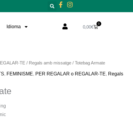
0
Cistella
Idioma
0,00
€
REGALAR-TE
/
Regals amb missatge
/ Totebag Armate
TS
,
FEMINISME
,
PER REGALAR o REGALAR-TE
,
Regals
ate
ing
nic