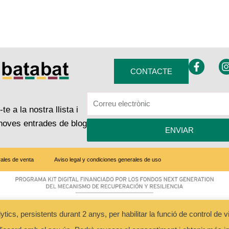
F
I
CONTACTE
a
c
e
t
b
te a la nostra llista i
o
o
r
 noves entrades de blog
ENVIAR
k
-
f
ales de venta
Aviso legal y condiciones generales de uso
s, persistents durant 2 anys, per habilitar la funció de control de visi