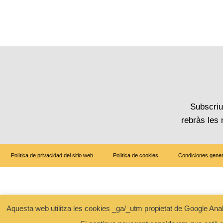
Subscriu-
rebràs les
Política de privacidad del sitio web
Política de cookies
Condiciones gener
Aquesta web utilitza les cookies _ga/_utm propietat de Google Analytic