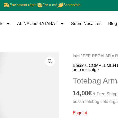
Enviament ràpid
Fet a mà
Sostenible
ki
ALINA and BATABAT
Sobre Nosaltres
Blog
Inici
/
PER REGALAR o 
Bosses
,
COMPLEMEN
amb missatge
Totebag Arm
14,00
€
& Free Shipp
bossa-totebag cotó orgà
Esgotat