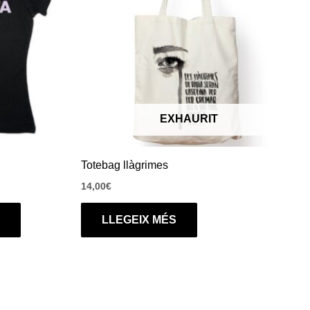
variants.
Les
opcions
es
poden
triar
EXHAURIT
a
la
pàgina
Totebag llàgrimes
del
14,00
€
producte
LLEGEIX MÉS