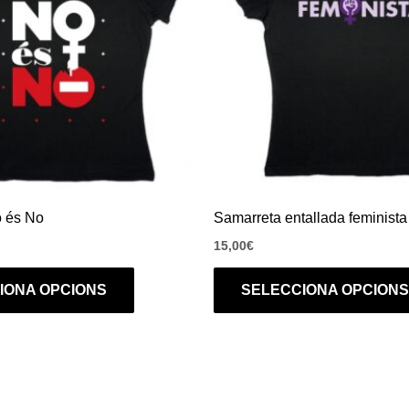
variants.
Les
opcions
es
poden
triar
a
la
pàgina
 és No
Samarreta entallada feminista
del
15,00
€
producte
IONA OPCIONS
SELECCIONA OPCIONS