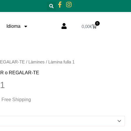
0
Cistella
Idioma
0,00
€
nterval
REGALAR-TE
/
Làmines
/ Làmina fulla 1
e
R o REGALAR-TE
reus:
 1
,00€
 Free Shipping
5,00€