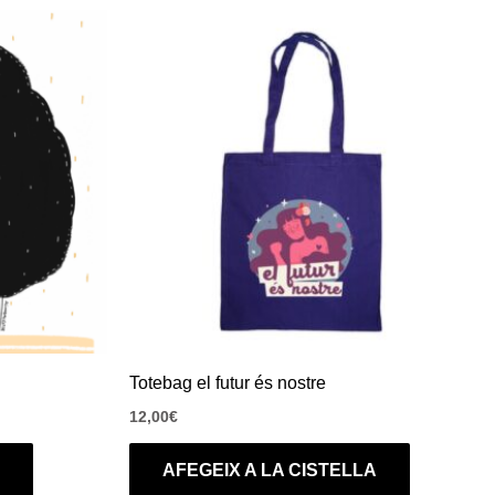
Aquest
producte
té
diverses
variants.
Les
opcions
es
poden
triar
a
la
pàgina
Totebag el futur és nostre
del
12,00
€
producte
AFEGEIX A LA CISTELLA