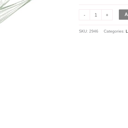
A
-
+
SKU:
2946
Categories:
L