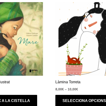
Interval
de
preus:
8,00€
a
10,00€
lustrat
Làmina Torreta
8,00
€
–
10,00
€
 A LA CISTELLA
SELECCIONA OPCIONS