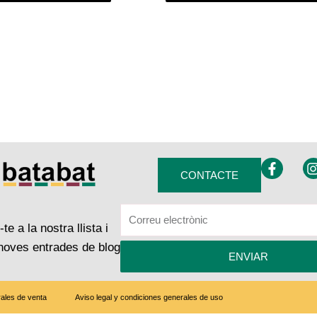
F
I
CONTACTE
a
c
e
t
b
te a la nostra llista i
o
o
r
 noves entrades de blog
ENVIAR
k
-
f
ales de venta
Aviso legal y condiciones generales de uso