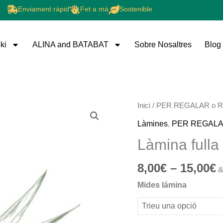
Enviament ràpid
Fet a mà
Sostenible
ki
ALINA and BATABAT
Sobre Nosaltres
Blog
I
quantitat
Inici
/
PER REGALAR o 
d
de
Làmines
,
PER REGALA
p
Làmina
Làmina fulla
8
fulla
a
1
8,00
€
–
15,00
€
&
1
Mides lámina