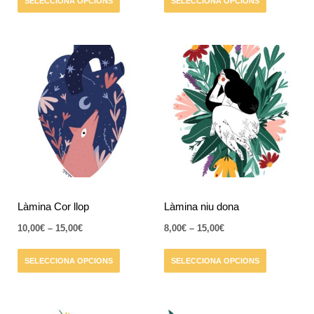
SELECCIONA OPCIONS
SELECCIONA OPCIONS
del
del
producte
producte
Interval
Interval
Aquest
Aquest
de
de
producte
producte
preus:
preus:
té
10,00€
té
8,00€
a
a
diverses
diverses
15,00€
15,00€
variants.
variants.
Les
Les
opcions
opcions
es
es
poden
poden
triar
triar
Làmina Cor llop
Làmina niu dona
a
a
10,00
€
–
15,00
€
8,00
€
–
15,00
€
la
la
pàgina
pàgina
SELECCIONA OPCIONS
SELECCIONA OPCIONS
del
del
producte
producte
Interval
Interval
Aquest
Aquest