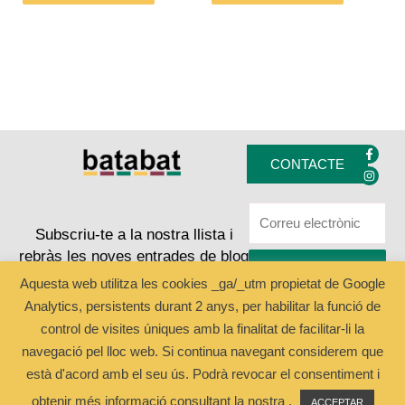
del
del
producte
producte
F
I
a
n
CONTACTE
c
s
e
t
b
a
o
g
o
r
k
a
Subscriu-te a la nostra llista i
-
m
rebràs les noves entrades de blog
f
ENVIAR
Aquesta web utilitza les cookies _ga/_utm propietat de Google
Analytics, persistents durant 2 anys, per habilitar la funció de
Copyright © 2024 Batabat
control de visites úniques amb la finalitat de facilitar-li la
navegació pel lloc web. Si continua navegant considerem que
està d'acord amb el seu ús. Podrà revocar el consentiment i
obtenir més informació consultant la nostra .
ACCEPTAR