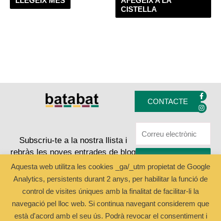
LLEGEIX MÉS
AFEGEIX A LA
CISTELLA
F
I
a
n
CONTACTE
c
s
e
t
b
a
o
g
o
r
k
a
Subscriu-te a la nostra llista i
-
m
rebràs les noves entrades de blog
f
ENVIAR
Aquesta web utilitza les cookies _ga/_utm propietat de Google
Analytics, persistents durant 2 anys, per habilitar la funció de
Copyright © 2024 Batabat
control de visites úniques amb la finalitat de facilitar-li la
navegació pel lloc web. Si continua navegant considerem que
està d'acord amb el seu ús. Podrà revocar el consentiment i