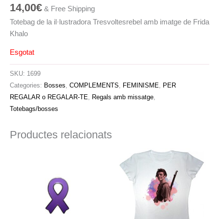
14,00
€
& Free Shipping
Totebag de la il·lustradora Tresvoltesrebel amb imatge de Frida
Khalo
Esgotat
SKU:
1699
Categories:
Bosses
,
COMPLEMENTS
,
FEMINISME
,
PER
REGALAR o REGALAR-TE
,
Regals amb missatge
,
Totebags/bosses
Productes relacionats