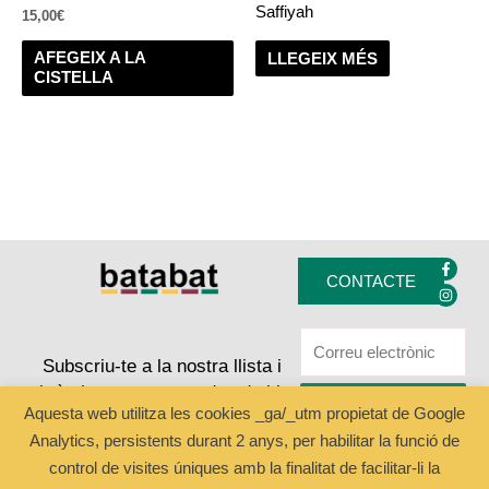
Saffiyah
15,00
€
AFEGEIX A LA
LLEGEIX MÉS
CISTELLA
F
I
a
n
CONTACTE
c
s
e
t
b
a
o
g
o
r
k
a
Subscriu-te a la nostra llista i
-
m
rebràs les noves entrades de blog
f
ENVIAR
Aquesta web utilitza les cookies _ga/_utm propietat de Google
Analytics, persistents durant 2 anys, per habilitar la funció de
control de visites úniques amb la finalitat de facilitar-li la
Copyright © 2024 Batabat