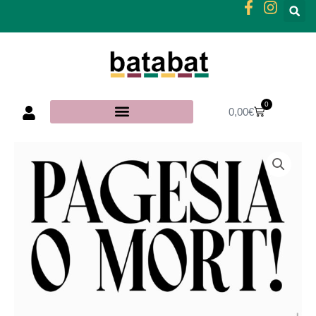
Vés
al
contingut
0
Cistella
0,00
€
quantitat
de
Cartell
Pagesia
o
mort