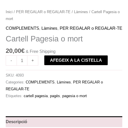
Inici
/
PER REGALAR o REGALAR-TE
/
Làmines
/ Cartell Pagesia o
mort
COMPLEMENTS
,
Làmines
,
PER REGALAR o REGALAR-TE
Cartell Pagesia o mort
20,00
€
& Free Shipping
AFEGEIX A LA CISTELLA
-
+
SKU:
4093
Categories:
COMPLEMENTS
,
Làmines
,
PER REGALAR o
REGALAR-TE
Etiquetes:
cartell pagesia
,
pagès
,
pagesia o mort
Descripció