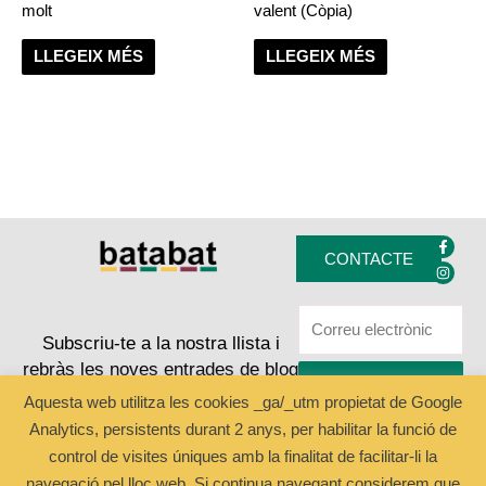
molt
valent (Còpia)
LLEGEIX MÉS
LLEGEIX MÉS
F
I
a
n
CONTACTE
c
s
e
t
b
a
o
g
o
r
k
a
Subscriu-te a la nostra llista i
-
m
rebràs les noves entrades de blog
f
ENVIAR
Aquesta web utilitza les cookies _ga/_utm propietat de Google
Analytics, persistents durant 2 anys, per habilitar la funció de
Copyright © 2024 Batabat
control de visites úniques amb la finalitat de facilitar-li la
navegació pel lloc web. Si continua navegant considerem que