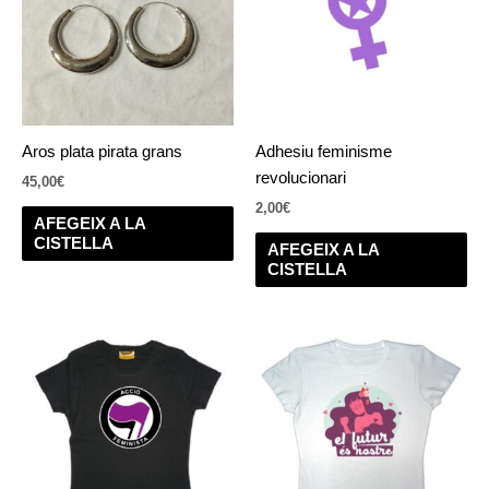
Aros plata pirata grans
Adhesiu feminisme
revolucionari
45,00
€
2,00
€
AFEGEIX A LA
CISTELLA
AFEGEIX A LA
CISTELLA
Aquest
Aq
producte
pr
té
té
diverses
div
variants.
var
Les
Le