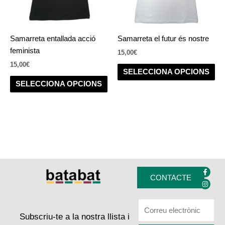
opcions
op
es
es
poden
po
Samarreta entallada acció
Samarreta el futur és nostre
triar
tria
feminista
15,00
€
a
a
15,00
€
la
la
SELECCIONA OPCIONS
pàgina
pà
SELECCIONA OPCIONS
del
del
producte
pr
F
I
a
n
CONTACTE
c
s
e
t
b
a
o
g
o
r
k
a
Subscriu-te a la nostra llista i
-
m