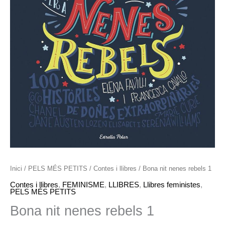
Inici
/
PELS MÉS PETITS
/
Contes i llibres
/ Bona nit nenes rebels 1
Contes i llibres
,
FEMINISME
,
LLIBRES
,
Llibres feministes
,
PELS MÉS PETITS
Bona nit nenes rebels 1