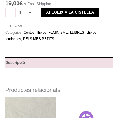
19,00
€
& Free Shipping
AFEGEIX A LA CISTELLA
-
+
SKU:
2659
Categories:
Contes i llibres
,
FEMINISME
,
LLIBRES
,
Llibres
feministes
,
PELS MÉS PETITS
Descripció
Productes relacionats