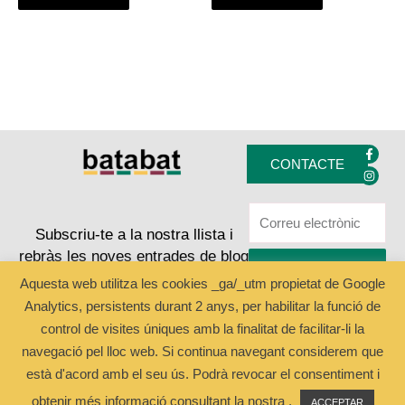
F
I
a
n
CONTACTE
c
s
e
t
b
a
o
g
o
r
k
a
Subscriu-te a la nostra llista i
-
m
rebràs les noves entrades de blog
f
ENVIAR
Aquesta web utilitza les cookies _ga/_utm propietat de Google
Analytics, persistents durant 2 anys, per habilitar la funció de
Copyright © 2024 Batabat
control de visites úniques amb la finalitat de facilitar-li la
navegació pel lloc web. Si continua navegant considerem que
està d'acord amb el seu ús. Podrà revocar el consentiment i
obtenir més informació consultant la nostra .
ACCEPTAR