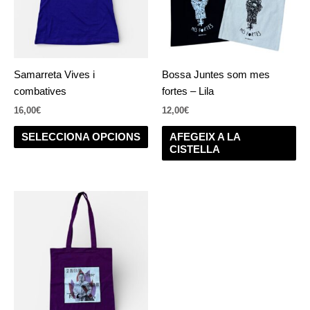
Les
opcions
es
poden
Samarreta Vives i
Bossa Juntes som mes
triar
combatives
fortes – Lila
a
16,00
€
12,00
€
la
pàgina
SELECCIONA OPCIONS
AFEGEIX A LA
del
CISTELLA
producte