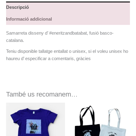
Descripció
Informació addicional
Samarreta disseny d’ #eneritzandbatabat, fusió basco-
catalana.
Teniu disponible tallatge entallat o unisex, si el voleu unisex ho
haureu d’ especificar a comentaris, gràcies
També us recomanem…
Aquest
producte
té
diverses
variants.