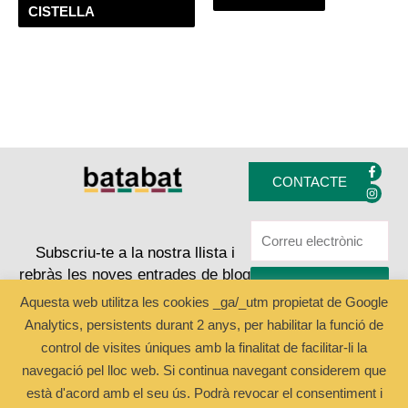
CISTELLA
F
I
a
n
CONTACTE
c
s
e
t
b
a
o
g
o
r
k
a
Subscriu-te a la nostra llista i
-
m
rebràs les noves entrades de blog
f
ENVIAR
Aquesta web utilitza les cookies _ga/_utm propietat de Google
Analytics, persistents durant 2 anys, per habilitar la funció de
Copyright © 2024 Batabat
control de visites úniques amb la finalitat de facilitar-li la
navegació pel lloc web. Si continua navegant considerem que
està d'acord amb el seu ús. Podrà revocar el consentiment i