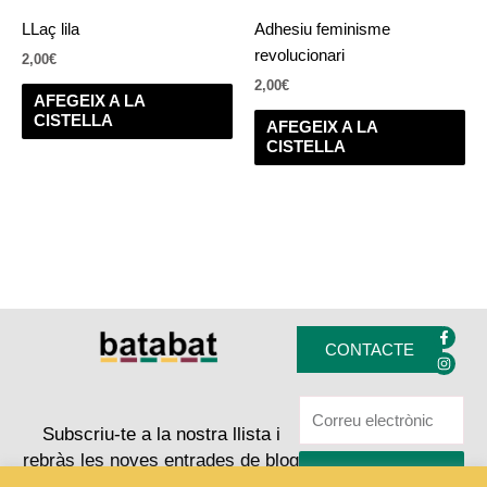
LLaç lila
Adhesiu feminisme
revolucionari
2,00
€
2,00
€
AFEGEIX A LA
CISTELLA
AFEGEIX A LA
CISTELLA
F
I
a
n
CONTACTE
c
s
e
t
b
a
o
g
o
r
k
a
Subscriu-te a la nostra llista i
-
m
rebràs les noves entrades de blog
f
ENVIAR