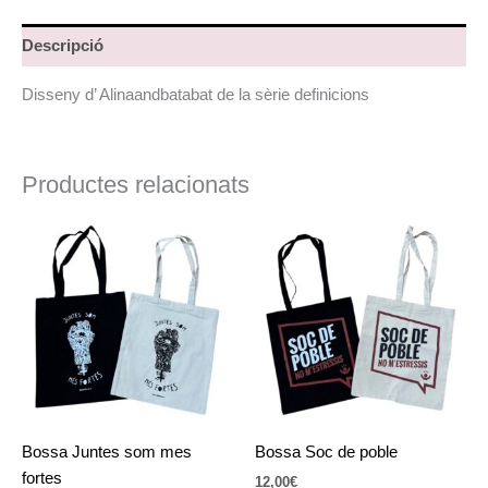
Descripció
Disseny d’ Alinaandbatabat de la sèrie definicions
Productes relacionats
Aquest
Aq
producte
pr
té
té
diverses
div
variants.
var
Les
Le
opcions
op
es
es
poden
po
Bossa Juntes som mes
Bossa Soc de poble
triar
tria
fortes
12,00
€