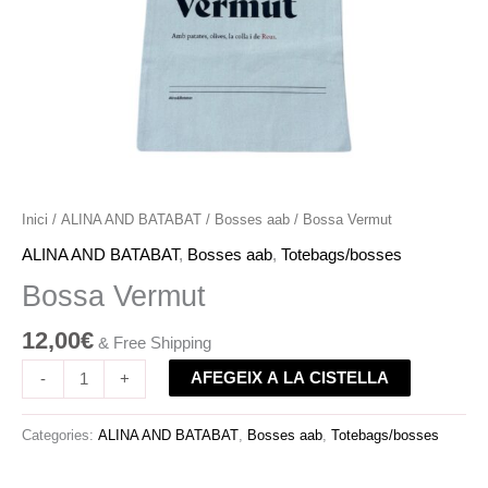
Inici
/
ALINA AND BATABAT
/
Bosses aab
/ Bossa Vermut
ALINA AND BATABAT
,
Bosses aab
,
Totebags/bosses
Bossa Vermut
12,00
€
& Free Shipping
AFEGEIX A LA CISTELLA
-
+
Categories:
ALINA AND BATABAT
,
Bosses aab
,
Totebags/bosses