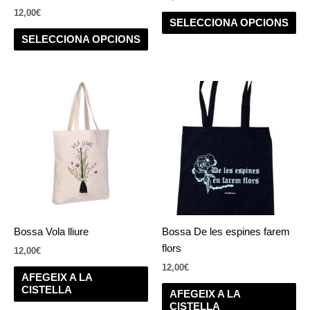
a
a
12,00
€
la
la
SELECCIONA OPCIONS
pàgina
pà
SELECCIONA OPCIONS
del
del
producte
pr
Bossa Vola lliure
Bossa De les espines farem
flors
12,00
€
12,00
€
AFEGEIX A LA
CISTELLA
AFEGEIX A LA
CISTELLA