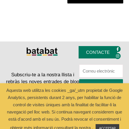
F
I
a
n
CONTACTE
c
s
e
t
b
a
o
g
o
r
k
a
Subscriu-te a la nostra llista i
-
m
rebràs les noves entrades de blog
f
ENVIAR
Aquesta web utilitza les cookies _ga/_utm propietat de Google
Analytics, persistents durant 2 anys, per habilitar la funció de
Copyright © 2024 Batabat
control de visites úniques amb la finalitat de facilitar-li la
navegació pel lloc web. Si continua navegant considerem que
està d'acord amb el seu ús. Podrà revocar el consentiment i
obtenir més informació consultant la nostra .
ACCEPTAR