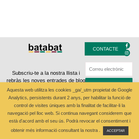
F
I
a
n
CONTACTE
c
s
e
t
b
a
o
g
o
r
k
a
Subscriu-te a la nostra llista i
-
m
rebràs les noves entrades de blog
f
ENVIAR
Aquesta web utilitza les cookies _ga/_utm propietat de Google
Analytics, persistents durant 2 anys, per habilitar la funció de
Copyright © 2024 Batabat
control de visites úniques amb la finalitat de facilitar-li la
navegació pel lloc web. Si continua navegant considerem que
està d'acord amb el seu ús. Podrà revocar el consentiment i
obtenir més informació consultant la nostra .
ACCEPTAR