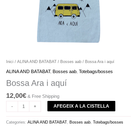
Inici
/
ALINA AND BATABAT
/
Bosses aab
/ Bossa Ara i aquí
ALINA AND BATABAT
,
Bosses aab
,
Totebags/bosses
Bossa Ara i aquí
12,00
€
& Free Shipping
AFEGEIX A LA CISTELLA
-
+
Categories:
ALINA AND BATABAT
,
Bosses aab
,
Totebags/bosses