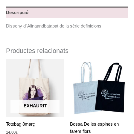
Descripció
Disseny d’ Alinaandbatabat de la sèrie definicions
Productes relacionats
Aq
pr
té
div
var
Le
op
EXHAURIT
es
po
Totebag 8març
Bossa De les espines en
tria
farem flors
14,00
€