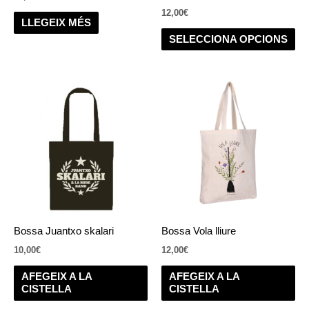
a
12,00
€
la
LLEGEIX MÉS
pà
SELECCIONA OPCIONS
del
pr
Bossa Juantxo skalari
Bossa Vola lliure
10,00
€
12,00
€
AFEGEIX A LA
AFEGEIX A LA
CISTELLA
CISTELLA