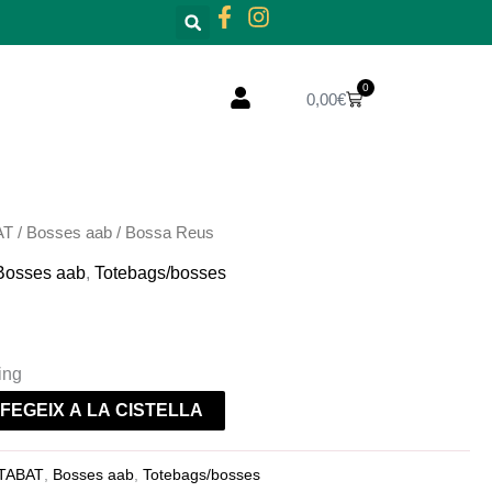
0
Cistella
0,00
€
AT
/
Bosses aab
/ Bossa Reus
Bosses aab
,
Totebags/bosses
ing
FEGEIX A LA CISTELLA
ATABAT
,
Bosses aab
,
Totebags/bosses