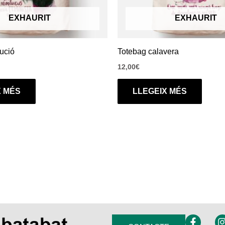
EXHAURIT
EXHAURIT
ució
Totebag calavera
12,00
€
X MÉS
LLEGEIX MÉS
F
I