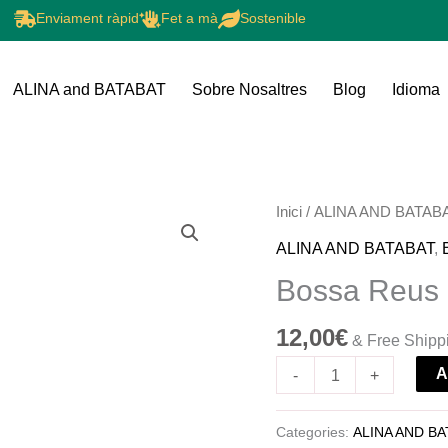
Enviament ràpid
Fet a mà
Sostenible
ALINA and BATABAT
Sobre Nosaltres
Blog
Idioma
quantitat
Inici
/
ALINA AND BATAB
de
ALINA AND BATABAT
,
Bossa
Bossa Reus
Reus
12,00
€
& Free Shipp
A
-
+
Categories:
ALINA AND B