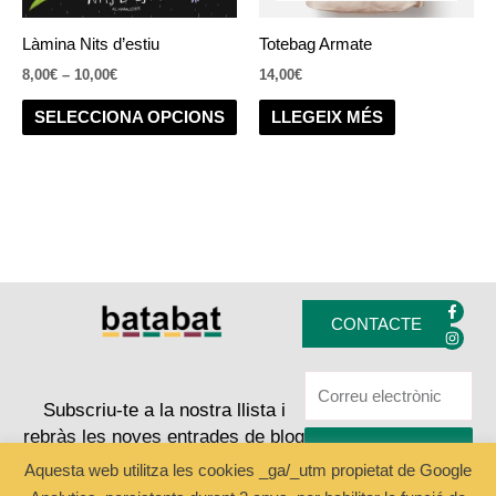
es
poden
Làmina Nits d’estiu
Totebag Armate
triar
8,00
€
–
10,00
€
14,00
€
a
la
SELECCIONA OPCIONS
LLEGEIX MÉS
pàgina
del
producte
F
I
a
n
CONTACTE
c
s
e
t
b
a
o
g
o
r
k
a
Subscriu-te a la nostra llista i
-
m
rebràs les noves entrades de blog
f
ENVIAR
Aquesta web utilitza les cookies _ga/_utm propietat de Google