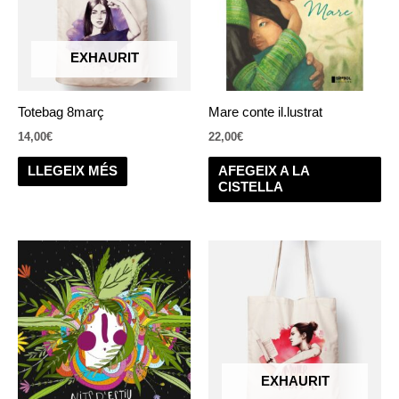
EXHAURIT
Totebag 8març
Mare conte il.lustrat
14,00
€
22,00
€
LLEGEIX MÉS
AFEGEIX A LA
CISTELLA
Interval
Aquest
de
producte
preus:
8,00€
té
a
diverses
10,00€
variants.
Les
opcions
EXHAURIT