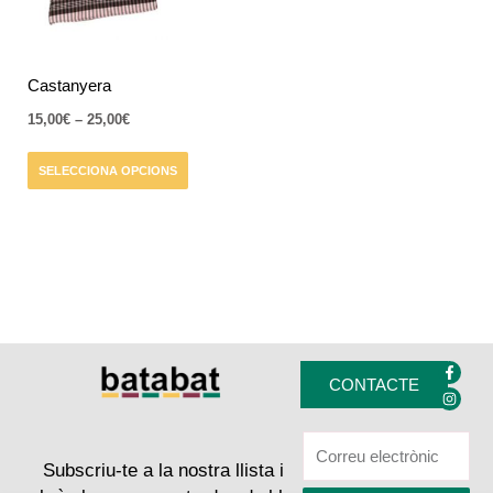
opcions
es
poden
triar
Castanyera
a
15,00
€
–
25,00
€
la
pàgina
SELECCIONA OPCIONS
del
producte
F
I
a
n
CONTACTE
c
s
e
t
b
a
o
g
o
r
k
a
Subscriu-te a la nostra llista i
-
m