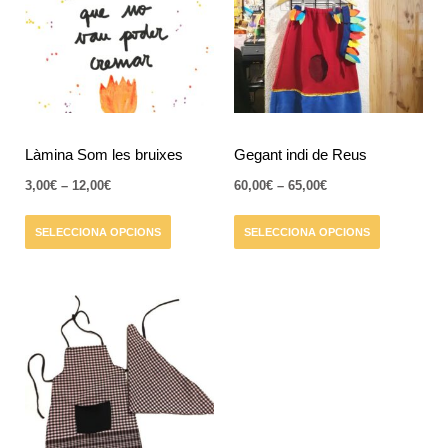
diverses
diverses
12,00€
65,00€
variants.
variants.
Les
Les
opcions
opcions
es
es
poden
poden
triar
triar
Làmina Som les bruixes
Gegant indi de Reus
a
a
3,00
€
–
12,00
€
60,00
€
–
65,00
€
la
la
pàgina
pàgina
SELECCIONA OPCIONS
SELECCIONA OPCIONS
del
del
producte
producte
Interval
Aquest
de
producte
preus:
té
15,00€
a
diverses
25,00€
variants.
Les