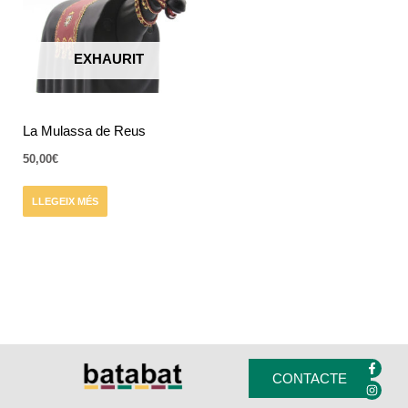
EXHAURIT
La Mulassa de Reus
50,00
€
LLEGEIX MÉS
F
I
a
n
CONTACTE
c
s
e
t