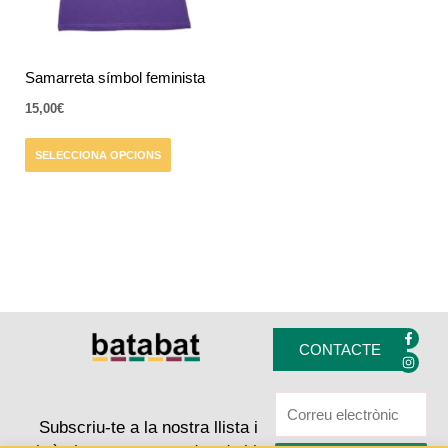
opcions
es
poden
triar
Samarreta símbol feminista
a
15,00
€
la
pàgina
SELECCIONA OPCIONS
del
producte
F
I
a
n
CONTACTE
c
s
e
t
b
a
o
g
o
r
k
a
Subscriu-te a la nostra llista i
-
m