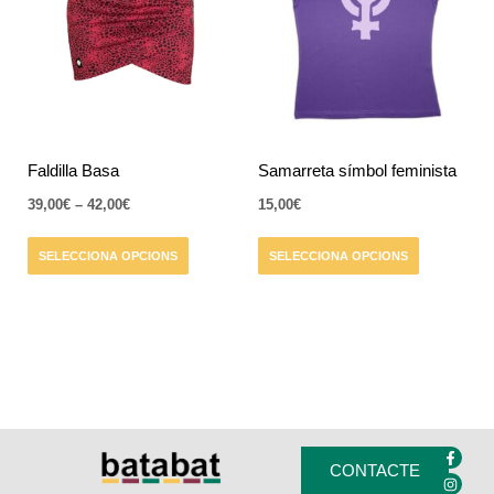
diverses
diverses
42,00€
variants.
variants.
Les
Les
opcions
opcions
es
es
poden
poden
triar
triar
Faldilla Basa
Samarreta símbol feminista
a
a
39,00
€
–
42,00
€
15,00
€
la
la
pàgina
pàgina
SELECCIONA OPCIONS
SELECCIONA OPCIONS
del
del
producte
producte
F
I
a
n
CONTACTE
c
s