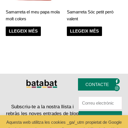
Samarreta el meu papa mola
Samarreta Sóc petit però
molt colors
valent
LLEGEIX MÉS
LLEGEIX MÉS
F
I
a
n
CONTACTE
c
s
e
t
b
a
o
g
o
r
k
a
Subscriu-te a la nostra llista i
-
m
rebràs les noves entrades de blog
f
ENVIAR
Aquesta web utilitza les cookies _ga/_utm propietat de Google